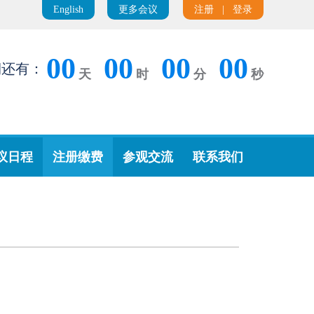
English
更多会议
注册
|
登录
00
00
00
00
期还有：
天
时
分
秒
议日程
注册缴费
参观交流
联系我们