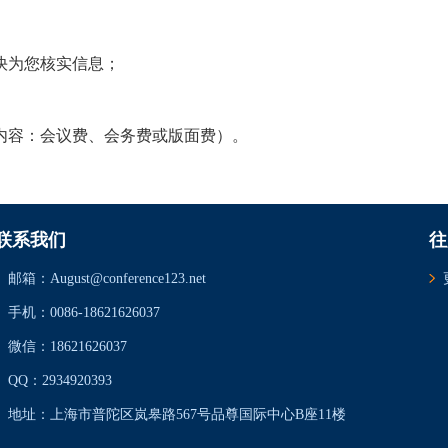
快为您核实信息；
票内容：会议费、会务费或版面费）。
联系我们
往
邮箱：August@conference123.net
手机：0086-18621626037
微信：18621626037
QQ：2934920393
地址：上海市普陀区岚皋路567号品尊国际中心B座11楼